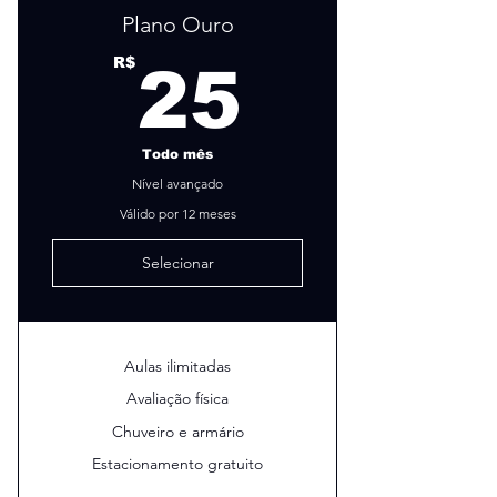
Plano Ouro
25R$
R$
25
Todo mês
Nível avançado
Válido por 12 meses
Selecionar
Aulas ilimitadas
Avaliação física
Chuveiro e armário
Estacionamento gratuito