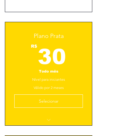
Plano Prata
30R$
R$
30
Todo mês
Nível para iniciantes
Válido por 2 meses
Selecionar
Plano Prata