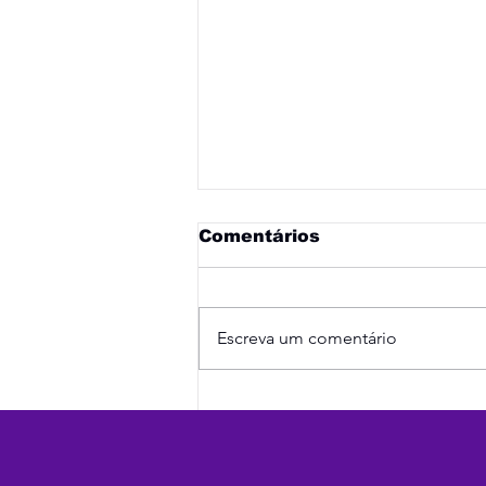
Comentários
Escreva um comentário
Inclusão das Meninas
na Iniciação Esportiva:
O Poder Transformador
do Futebol