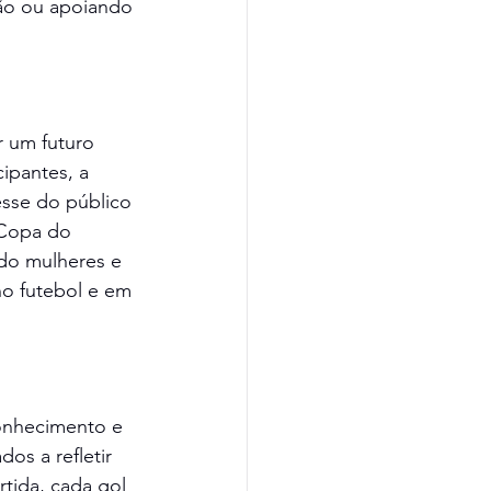
são ou apoiando 
 um futuro 
ipantes, a 
esse do público 
 Copa do 
do mulheres e 
o futebol e em 
nhecimento e 
os a refletir 
tida, cada gol 