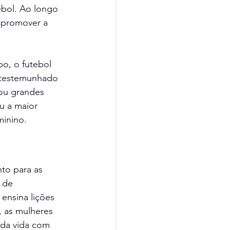
ebol. Ao longo 
 promover a 
o, o futebol 
s testemunhado 
tou grandes 
u a maior 
minino.
to para as 
 de 
ensina lições 
, as mulheres 
 da vida com 