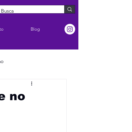
to
Blog
no
e no