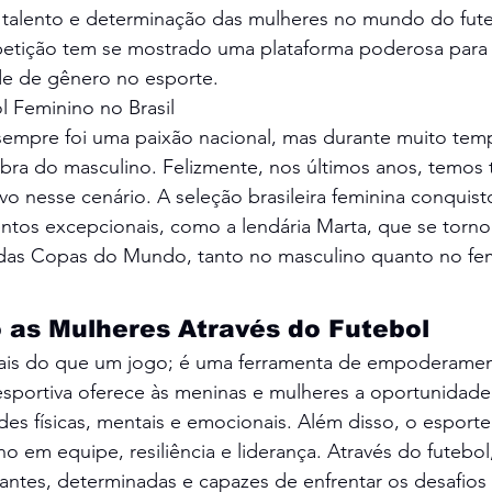
, talento e determinação das mulheres no mundo do fut
etição tem se mostrado uma plataforma poderosa para
de de gênero no esporte.
 Feminino no Brasil
 sempre foi uma paixão nacional, mas durante muito temp
mbra do masculino. Felizmente, nos últimos anos, temo
ivo nesse cenário. A seleção brasileira feminina conquis
lentos excepcionais, como a lendária Marta, que se torno
ia das Copas do Mundo, tanto no masculino quanto no fe
as Mulheres Através do Futebol
ais do que um jogo; é uma ferramenta de empoderamen
esportiva oferece às meninas e mulheres a oportunidade
des físicas, mentais e emocionais. Além disso, o esporte 
ho em equipe, resiliência e liderança. Através do futebol
antes, determinadas e capazes de enfrentar os desafios