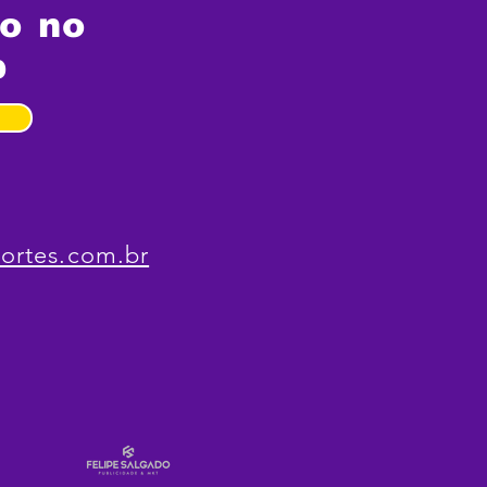
ialização
to no
p
ortes.com.br