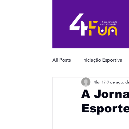
All Posts
Iniciação Esportiva
4fun17
9 de ago. d
A Jorn
Esport