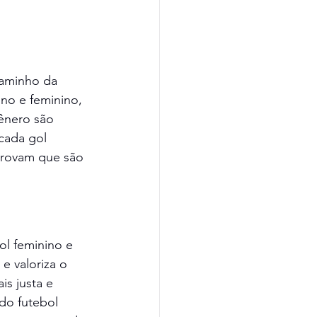
caminho da 
no e feminino, 
ênero são 
cada gol 
 provam que são 
ol feminino e 
 valoriza o 
s justa e 
 do futebol 