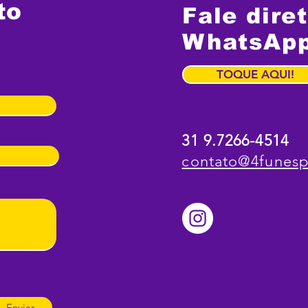
Soc
to
Fale dire
WhatsAp
TOQUE AQUI!
31 9.7266-4514
contato@4funesp
Enviar