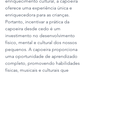
enriquecimento cultural, a capoeira 
oferece uma experiência única e 
enriquecedora para as crianças. 
Portanto, incentivar a prática da 
capoeira desde cedo é um 
investimento no desenvolvimento 
físico, mental e cultural dos nossos 
pequenos. A capoeira proporciona 
uma oportunidade de aprendizado 
completo, promovendo habilidades 
físicas, musicais e culturais que 
acompanharão as crianças ao longo da 
vida.
esportes
cultura
capoeira
capoeira infantil
musicalidade
música
ritmo
cultura afro-brasileira
desenvolvimento infantil
Capoeira Infantil