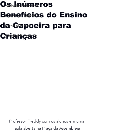
Os Inúmeros
Iniciação Esportiva
Benefícios do Ensino
Capoeira Infantil
da Capoeira para
Futebol Infantil
Crianças
Futebol Feminino
Professor Freddy com os alunos em uma 
aula aberta na Praça da Assembleia